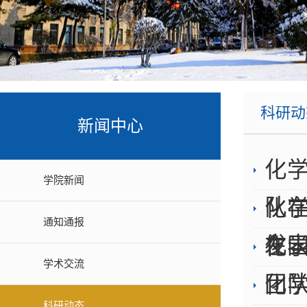
课题组主页
宋溪明教授课题组
学生工作办公室
辽宁省绿
张向东教授课题组
高新
辽
张蕾教授课题组
沈阳市
韩正波教授课题组
功能聚集体
科研动
梁福顺教授课题组
新闻中心
吴阳教授课题组
化
郭放教授课题组
学院新闻
队在《
化
熊英教授课题组
通知通报
马天翼教授课题组
发
在国
化
许维国副教授课题组
学术交流
团队在
化
黄鹏副教授课题组
科研动态