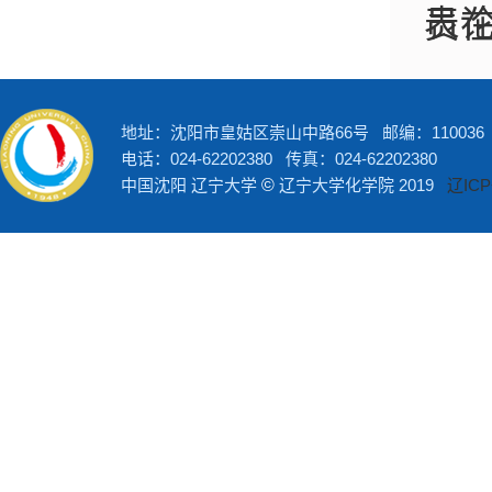
表
员在
地址：沈阳市皇姑区崇山中路66号 邮编：110036
电话：024-62202380 传真：024-62202380
中国沈阳 辽宁大学
©
辽宁大学化学院 2019
辽ICP