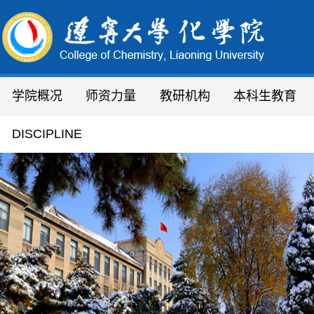
学院概况
师资力量
教研机构
本科生教育
学院简介
人才队伍
研究所
通知通告
DISCIPLINE
机构设置
教职员工
化学实验教学中心
专业设置
现任领导
教 授
分析测试中心
领导致辞
副教授
省、市平台
绿色合成
联系方式
讲 师
研究院
实验技术人员
稀
行政办公人员
学院办公室
辽宁省
辽宁大