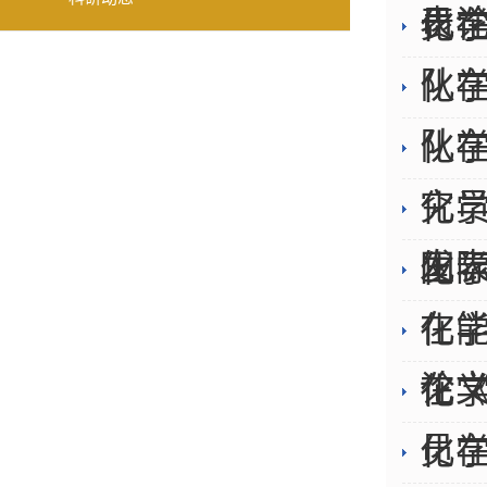
表
员在
化
队在
化
队在
化
究员在
化
发
国际
化
在能源
化
论
在《J
化
员在能
化