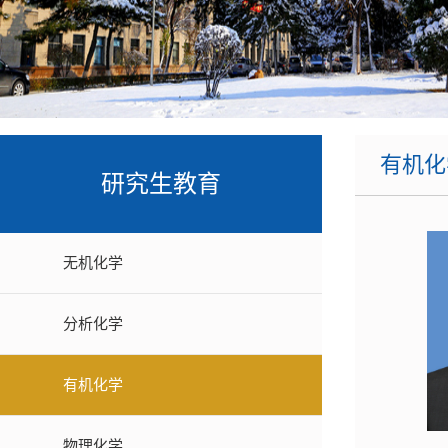
课题组主页
宋溪明教授课题组
学生工作办公室
辽宁省绿
张向东教授课题组
高新
辽
张蕾教授课题组
沈阳市
韩正波教授课题组
功能聚集体
有机化
梁福顺教授课题组
研究生教育
吴阳教授课题组
郭放教授课题组
无机化学
熊英教授课题组
分析化学
马天翼教授课题组
许维国副教授课题组
有机化学
黄鹏副教授课题组
物理化学