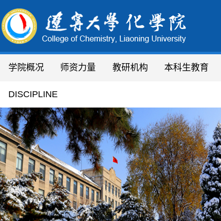
学院概况
师资力量
教研机构
本科生教育
学院简介
人才队伍
研究所
通知通告
DISCIPLINE
机构设置
教职员工
化学实验教学中心
专业设置
现任领导
教 授
分析测试中心
领导致辞
副教授
省、市平台
绿色合成
联系方式
讲 师
研究院
实验技术人员
稀
行政办公人员
学院办公室
辽宁省
辽宁大