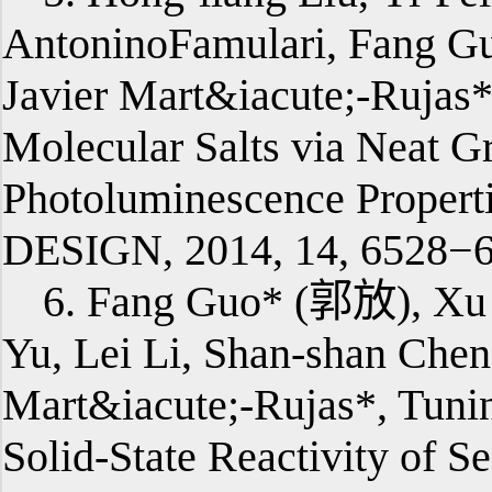
AntoninoFamulari, Fang G
Javier Mart&iacute;-Rujas*
Molecular Salts via Neat G
Photoluminescence Prop
DESIGN, 2014, 14, 6528−6
6. Fang Guo* (郭放), Xu 
Yu, Lei Li, Shan-shan Chen
Mart&iacute;-Rujas*, Tunin
Solid-State Reactivity of 