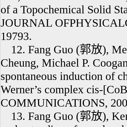
of a Topochemical Solid St
JOURNAL OFPHYSICALCH
19793.
12. Fang Guo (郭放), Mer
Cheung, Michael P. Coogan
spontaneous induction of chi
Werner’s complex cis-[C
COMMUNICATIONS, 2006,
13. Fang Guo (郭放), Kenn