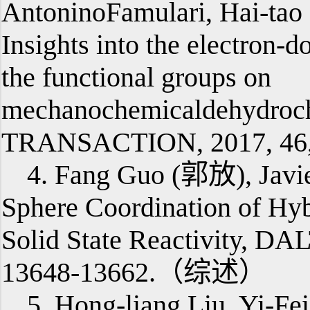
AntoninoFamulari, Hai-tao 
Insights into the electron-
the functional groups on
mechanochemicaldehydroch
TRANSACTION, 2017, 46,
4. Fang Guo (郭放), Javie
Sphere Coordination of Hyb
Solid State Reactivity,
13648-13662.（综述）
5. Hong-liang Liu, Yi-Fe