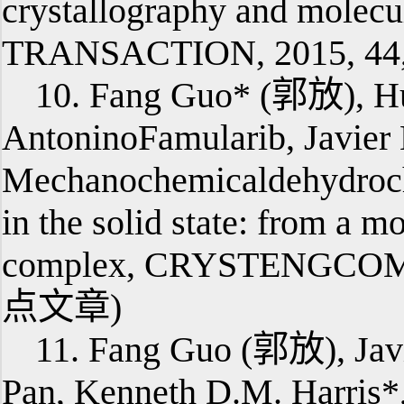
crystallography and molec
TRANSACTION, 2015, 44,
10. Fang Guo* (郭放), Hu
AntoninoFamularib, Javier
Mechanochemicaldehydrochl
in the solid state: from a mo
complex, CRYSTENGCOMM
点文章)
11. Fang Guo (郭放), Javi
Pan, Kenneth D.M. Harris*,