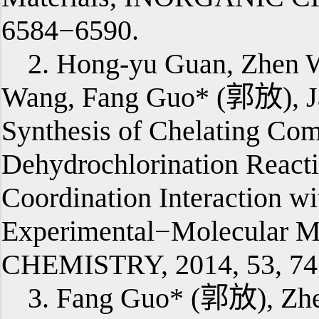
6584−6590.
2. Hong-yu Guan, Zhen 
Wang, Fang Guo* (郭放), Ja
Synthesis of Chelating Com
Dehydrochlorination React
Coordination Interaction w
Experimental−Molecular 
CHEMISTRY, 2014, 53, 74
3. Fang Guo* (郭放), Zhe