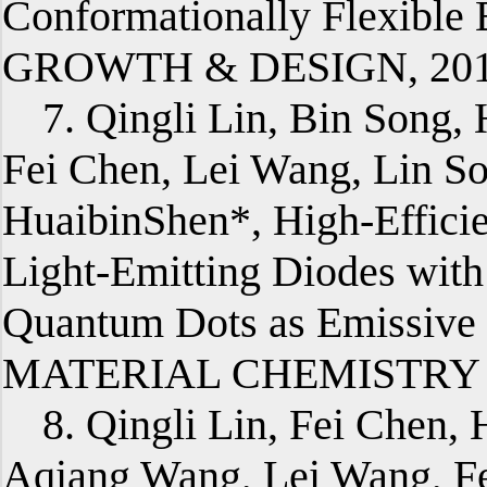
Conformationally Flexible
GROWTH & DESIGN, 2015,
7. Qingli Lin, Bin Song
Fei Chen, Lei Wang, Lin 
HuaibinShen*, High-Effic
Light-Emitting Diodes wit
Quantum Dots as Emissiv
MATERIAL CHEMISTRY C, 
8. Qingli Lin, Fei Chen
Aqiang Wang, Lei Wang, F