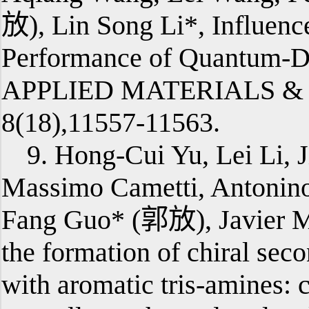
放), Lin Song Li*, Influenc
Performance of Quantum-D
APPLIED MATERIALS & 
8(18),11557-11563.
9. Hong-Cui Yu, Lei Li,
Massimo Cametti, Antonino
Fang Guo* (郭放), Javier Ma
the formation of chiral sec
with aromatic tris-amines: 