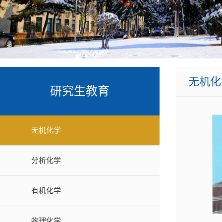
课题组主页
宋溪明教授课题组
学生工作办公室
辽宁省绿
张向东教授课题组
高新
辽
张蕾教授课题组
沈阳市
韩正波教授课题组
功能聚集体
无机化
梁福顺教授课题组
研究生教育
吴阳教授课题组
郭放教授课题组
无机化学
熊英教授课题组
分析化学
马天翼教授课题组
许维国副教授课题组
有机化学
黄鹏副教授课题组
物理化学