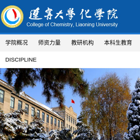
学院概况
师资力量
教研机构
本科生教育
学院简介
人才队伍
研究所
通知通告
DISCIPLINE
机构设置
教职员工
化学实验教学中心
专业设置
现任领导
教 授
分析测试中心
领导致辞
副教授
省、市平台
绿色合成
联系方式
讲 师
研究院
实验技术人员
稀
行政办公人员
学院办公室
辽宁省
辽宁大