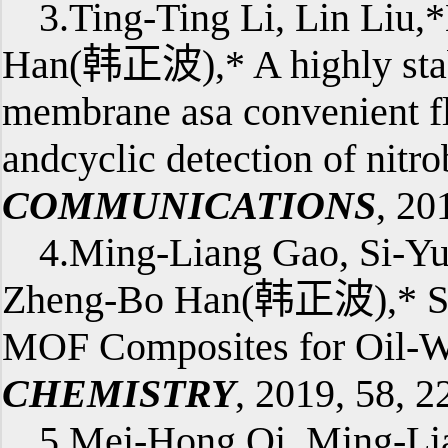
3.Ting-Ting Li, Lin Liu
Han(韩正波),* A highly sta
membrane asa convenient flu
andcyclic detection of nitr
COMMUNICATIONS
, 20
4.Ming-Liang Gao, Si-Yu
Zheng-Bo Han(韩正波),* Sup
MOF Composites for Oil-Wa
CHEMISTRY
, 2019, 58, 
5.Mei-Hong Qi, Ming-Li