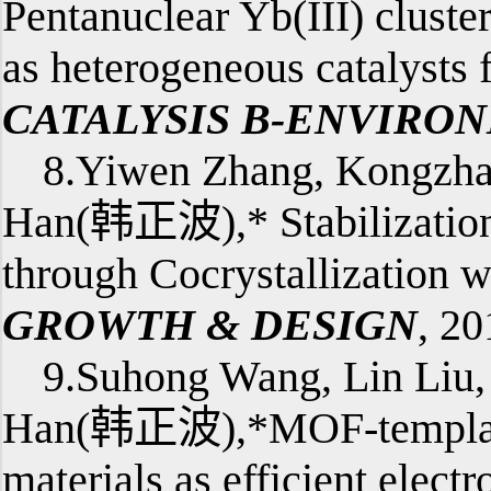
Pentanuclear Yb(III) clust
as heterogeneous catalysts
CATALYSIS B-ENVIRO
8.Yiwen Zhang, Kongzha
Han(韩正波),* Stabilization
through Cocrystallization w
GROWTH & DESIGN
, 2
9.Suhong Wang, Lin Liu
Han(韩正波),*MOF-templated
materials as efficient elect