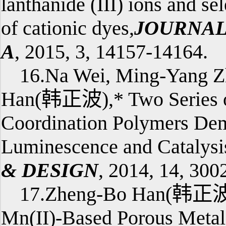
lanthanide (III) ions and se
of cationic dyes,
JOURNAL
A
, 2015, 3, 14157-14164.
16.Na Wei, Ming-Yang Z
Han(韩正波),* Two Series of
Coordination Polymers Dem
Luminescence and Catalysis
& DESIGN
, 2014, 14, 300
17.Zheng-Bo Han(韩正波)
Mn(II)-Based Porous Meta