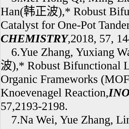
Han(韩正波),* Robust Bifu
Catalyst for One-Pot Tande
CHEMISTRY
,2018, 57, 1
6.Yue Zhang, Yuxiang 
波),* Robust Bifunctional L
Organic Frameworks (MOFs)
Knoevenagel Reaction,
IN
57,2193-2198.
7.Na Wei, Yue Zhang, 