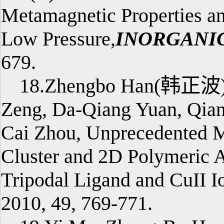
Metamagnetic Properties a
Low Pressure,
INORGANI
679.
18.Zhengbo Han(韩正波)*
Zeng, Da-Qiang Yuan, Qian
Cai Zhou, Unprecedented Ma
Cluster and 2D Polymeric A
Tripodal Ligand and CuII I
2010, 49, 769-771.