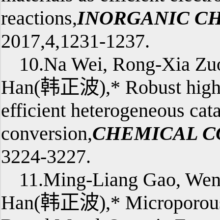
reactions,
INORGANIC C
2017,4,1231-1237.
10.Na Wei, Rong-Xia Zu
Han(韩正波),* Robust high-c
efficient heterogeneous cat
conversion,
CHEMICAL C
3224-3227.
11.Ming-Liang Gao, Wen
Han(韩正波),* Microporous H