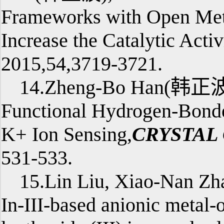
Frameworks with Open Meta
Increase the Catalytic Activ
2015,54,3719-3721.
14.Zheng-Bo Han(韩正波),
Functional Hydrogen-Bond
K+ Ion Sensing,
CRYSTAL
531-533.
15.Lin Liu, Xiao-Nan 
In-III-based anionic metal-