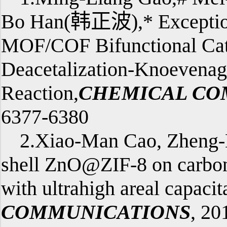
Bo Han(韩正波),* Exceptiona
MOF/COF Bifunctional Cata
Deacetalization-Knoevenag
Reaction,
CHEMICAL CO
6377-6380
2.Xiao-Man Cao, Zheng
shell ZnO@ZIF-8 on carbon 
with ultrahigh areal capacit
COMMUNICATIONS
, 20