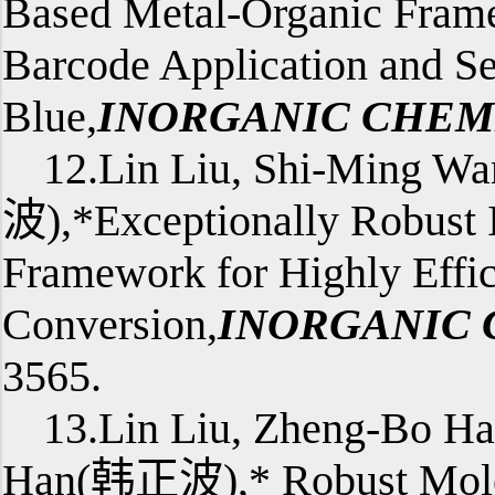
Based Metal-Organic Frame
Barcode Application and S
Blue,
INORGANIC CHEM
12.Lin Liu, Shi-Ming 
波),*Exceptionally Robust 
Framework for Highly Effi
Conversion,
INORGANIC 
3565.
13.Lin Liu, Zheng-Bo H
Han(韩正波),* Robust Molec