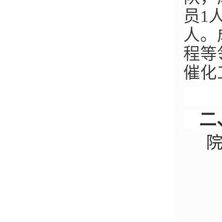
员1
人。
程等
催化
二
院