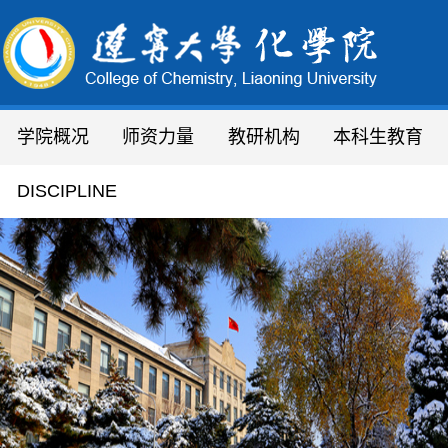
学院概况
师资力量
教研机构
本科生教育
学院简介
人才队伍
研究所
通知通告
DISCIPLINE
机构设置
教职员工
化学实验教学中心
专业设置
现任领导
教 授
分析测试中心
领导致辞
副教授
省、市平台
绿色合成
联系方式
讲 师
研究院
实验技术人员
稀
行政办公人员
学院办公室
辽宁省
辽宁大