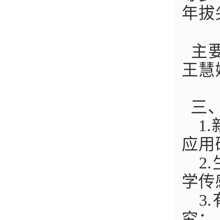
年拔
主
王慧
三、
1
应用
2
学传
3
究；