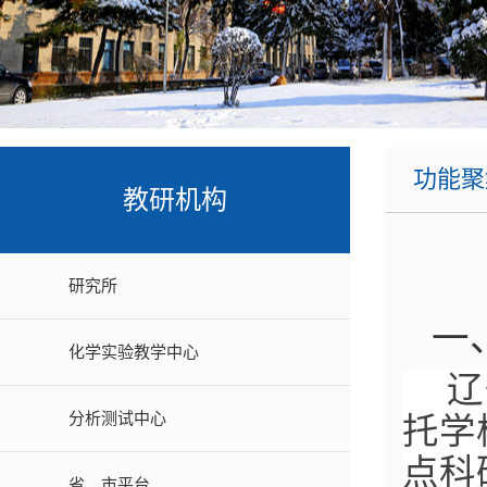
课题组主页
宋溪明教授课题组
学生工作办公室
辽宁省绿
张向东教授课题组
高新
辽
张蕾教授课题组
沈阳市
韩正波教授课题组
功能聚集体
功能聚
梁福顺教授课题组
教研机构
吴阳教授课题组
郭放教授课题组
研究所
熊英教授课题组
一
化学实验教学中心
马天翼教授课题组
辽
许维国副教授课题组
分析测试中心
托学
黄鹏副教授课题组
点科
省、市平台