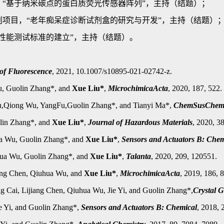
“基于纳米碳点的蛋白质荧光传感器阵列”，主持（结题）；
项目，“老年痴呆症诊断试剂盒的研究与开发”，主持（结题）
性能测试标准的建立”，主持（结题）。
of Fluorescence
, 2021, 10.1007/s10895-021-02742-z.
, Guolin Zhang*, and
Xue Liu*
,
MicrochimicaActa
, 2020, 187, 522.
u,Qiong Wu, YangFu,Guolin Zhang*, and Tianyi Ma*,
ChemSusChe
lin Zhang*, and
Xue Liu*
,
Journal of Hazardous Materials
, 2020, 3
a Wu, Guolin Zhang*, and
Xue Liu*
,
Sensors and Actuators B: Chem
hua Wu
, Guolin Zhang
*
, and
Xue Liu
*
,
Talanta
, 2020, 209, 120551
.
ang Chen, Qiuhua Wu, and
Xue Liu
*
,
MicrochimicaActa
, 2019, 186, 
g Cai, Lijiang Chen, Qiuhua Wu, Jie Yi, and Guolin Zhang*,
Crystal 
e Yi, and Guolin Zhang*,
Sensors and Actuators B: Chemical
, 2018, 