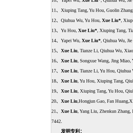
10
、Yapei Wu,
Xue Liu*
, Qiuhua Wu, Jie
11
、Xiuping Tang, Yu Hou, Guolin Zhang
12
、Qiuhua Wu, Yu Hou,
Xue Liu*
, Xiu
13
、Yu Hou,
Xue Liu*
, Xiuping Tang, Ti
14
、Yapei Wu,
Xue Liu*
, Qiuhua Wu, Jie
15
、
Xue Liu
, Tianze Li, Qiuhua Wu, Xia
16
、
Xue Liu
, Songxue Wang, Jing Miao, 
17
、
Xue Liu
, Tianze Li, Yu Hou, Qiuhua
18
、
Xue Liu
, Yu Hou, Xiuping Tang, Qiu
19
、
Xue Liu
, Xiuping Tang, Yu Hou, Qi
20
、
Xue Liu
,Hongjun Gao, Fan Huang,Xi
21
、
Xue Liu
, Yang Liu, Zhenkun Zhang, 
7442.
发明专利：