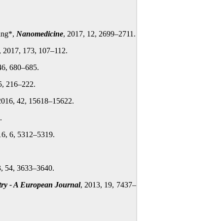
ang*,
Nanomedicine
, 2017, 12, 2699–2711.
, 2017, 173, 107–112.
46, 680–685.
5, 216–222.
2016, 42, 15618–15622.
.
16, 6, 5312–5319.
3, 54, 3633
–
3640.
ry - A European Journal
, 2013, 19, 7437–