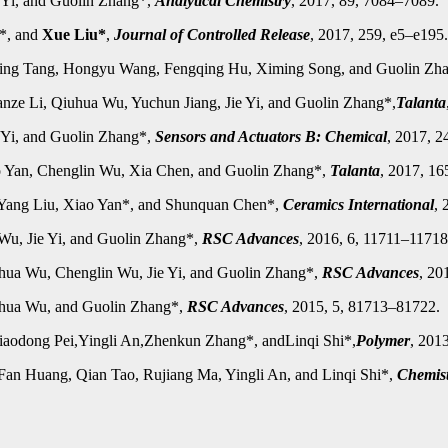
 Yi, and Guolin Zhang*,
Analytical Chemistry
, 2017, 89, 7084
–7089
.
*, and
Xue Liu*
,
Journal of Controlled Release
, 2017, 259, e5–e195.
ping Tang, Hongyu Wang, Fengqing Hu, Ximing Song, and Guolin Zh
anze Li, Qiuhua Wu, Yuchun Jiang, Jie Yi, and Guolin Zhang
*,
Talanta
 Yi, and Guolin Zhang*,
Sensors and Actuators B: Chemical
, 2017, 2
o Yan, Chenglin Wu, Xia Chen, and Guolin Zhang
*,
Talanta
, 2017, 16
Yang Liu, Xiao Yan
*, and Shunquan Chen*,
Ceramics International
, 
 Wu, Jie Yi, and Guolin Zhang*,
RSC Advances
, 2016, 6, 11711–11718
hua Wu, Chenglin Wu, Jie Yi, and Guolin Zhang*,
RSC Advances
, 20
uhua Wu, and Guolin Zhang
*,
RSC Advances
, 2015, 5, 81713–81722.
aodong Pei,Yingli An,Zhenkun Zhang*, andLinqi Shi*,
Polymer
, 201
Fan Huang, Qian Tao, Rujiang Ma, Yingli An, and Linqi Shi*,
Chemist