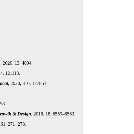
；
m
, 2020, 13, 4094.
84, 121118.
ical
, 2020, 310, 127851.
858.
Growth & Design
, 2018, 18, 6559–6563.
261, 271−278.