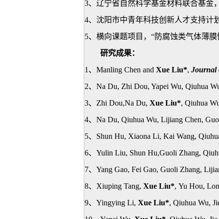
3
、辽宁省自然科学基金材料联合基金，
4
、沈阳市中青年科技创新人才支持计划
5
、横向课题项目，“防腐蚀类气体薄膜
研究成果：
1
、Manling Chen and
Xue Liu*
,
Journal 
2
、Na Du, Zhi Dou, Yapei Wu, Qiuhua Wu
3
、
Zhi Dou,Na Du,
Xue Liu*
, Qiuhua W
4
、Na Du, Qiuhua Wu, Lijiang Chen, Guo
5
、Shun Hu, Xiaona Li, Kai Wang, Qiuhu
6
、Yulin Liu
, Shun Hu
,Guoli Zhang
, Qiu
7
、Yang Gao, Fei Gao,
Guoli Zhang,
Liji
8
、Xiuping Tang,
Xue Liu*
, Yu Hou, Lon
9
、Yingying Li,
Xue Liu*
, Qiuhua Wu, Ji