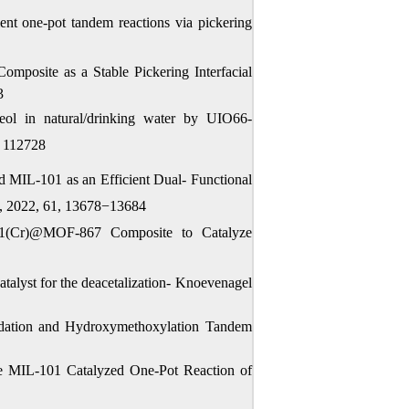
nt one-pot tandem reactions via pickering
mposite as a Stable Pickering Interfacial
3
eol in natural/drinking water by UIO66-
 112728
MIL-101 as an Efficient Dual- Functional
, 2022, 61, 13678−13684
101(Cr)@MOF-867 Composite to Catalyze
atalyst for the deacetalization- Knoevenagel
ation and Hydroxymethoxylation Tandem
the MIL-101 Catalyzed One-Pot Reaction of