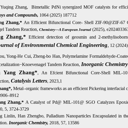
Yuqing Zhang, Bimetallic PdNi synergized MOF catalysts for efficie
loys and Compounds
,
1064 (2025) 187712
ng Zhang,*
An Efficient Bifunctional Core- Shell ZIF-90@ZIF-67 Co
agel Tandem Reaction,
(2025), e20240336
Chemistry—A European Journal
ng Zhang,*
Efficient detection of geosmin and 2-methylisoborn
urnal of Environmental Chemical Engineering
,
12 (2024)
ou, Yong-He Cui, Zheng-bo Han, Polymelamine Formaldehyde-Coated 
Inorganic Chemistry
acetalization−Knoevenagel Tandem Reaction,
u Yang Zhang*
, An Efcient Bifunctional Core-Shell MIL-
Catalysis Letters
ction,
, 2023,1
hang*,
Metal–organic frameworks as an efficient Pickering interfacial c
 8906–8912
ang Zhang,*
A Catalyst of Pd@ MIL-101@ SGO Catalyzes Epoxid
0, 5, 3724-3729
ing Linlin, Han Zhengbo, Palladium Nanoparticles Encapsulated in 
tion.
Inorganic Chemistry,
2018, 57, 13586