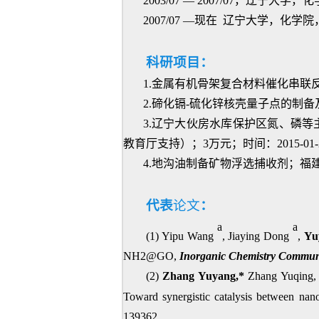
2003/07 — 2007/07，辽宁大学
2007/07 —现在 辽宁大学，化
科研项目：
1.金属有机骨架复合材料催化串联反应
2.碲化镉-硫化锌核壳量子点的制备及
3.辽宁大伙房水库保护区氮、磷
教育厅支持）；3万元；时间：2015-01-2
4.地沟油制备矿物浮选捕收剂；福建省
代表
论文
：
a
a
(1) Yipu Wang
, Jiaying Dong
,
Yu
NH2@GO,
Inorganic Chemistry Commun
(2)
Zhang Yuyang,*
Zhang Yuqing, C
Toward synergistic catalysis between 
139362