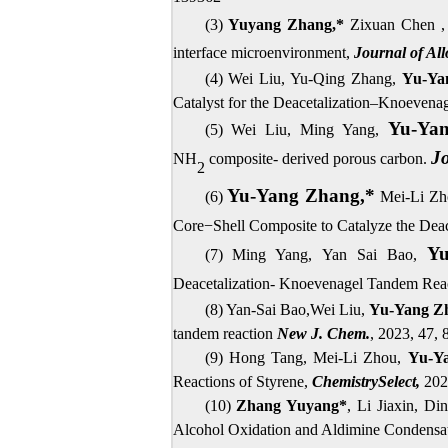
(3)
Yuyang Zhang,*
Zixuan Chen , 
interface microenvironment,
Journal of Al
(4) Wei Liu, Yu-Qing Zhang,
Yu-Ya
Catalyst for the Deacetalization–Knoeven
Yu-Ya
(5) Wei Liu, Ming Yang,
Jo
NH
composite- derived porous carbon.
2
Yu-Yang Zhang,*
(6)
Mei-Li Zh
Core−Shell Composite to Catalyze the De
Y
(7) Ming Yang, Yan Sai Bao,
Deacetalization- Knoevenagel Tandem Rea
(8) Yan-Sai Bao,Wei Liu,
Yu-Yang Z
tandem reaction
New J. Chem.
, 2023, 47,
(9) Hong Tang, Mei-Li Zhou,
Yu-Y
Reactions of Styrene,
ChemistrySelect
,
202
(10)
Zhang Yuyang
*
, Li Jiaxin, D
Alcohol Oxidation and Aldimine Condensa