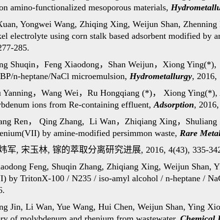
n amino-functionalized mesoporous materials,
Hydrometall
 Xuan, Yongwei Wang, Zhiqing Xing, Weijun Shan, Zhenning
kel electrolyte using corn stalk based adsorbent modified b
277-285.
ng Shuqin
，
Feng Xiaodong
，
Shan Weijun
，
Xiong Ying(*), 
TBP/n-heptane/NaCl microemulsion,
Hydrometallurgy
, 2016,
 Yanning
，
Wang Wei
，
Ru Hongqiang (*)
，
Xiong Ying(*), 
ybdenum ions from Re-containing effluent,
Adsorption
, 2016,
ang Ren
，
Qing Zhang, Li Wan
，
Zhiqiang Xing
，
Shuliang 
henium(VII) by amine-modified persimmon waste,
Rare Meta
炜军
,
宋玉林
,
镓的萃取分离研究进展
, 2016, 4(43), 335-34
odong Feng, Shuqin Zhang, Zhiqiang Xing, Weijun Shan, Yin
) by TritonX-100 / N235 / iso-amyl alcohol / n-heptane / N
6.
g Jin, Li Wan, Yue Wang, Hui Chen, Weijun Shan, Ying Xio
overy of molybdenum and rhenium from wastewater,
Chemical 