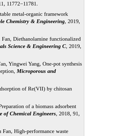
 11, 11772−11781.
table metal-organic framework
le Chemistry & Engineering
, 2019,
Fan, Diethanolamine functionalized
als Science & Engineering C
, 2019,
n, Yingwei Yang, One-pot synthesis
orption,
Microporous and
sorption of Re(VII) by chitosan
eparation of a biomass adsorbent
te of Chemical Engineers
, 2018, 91,
 Fan, High-performance waste