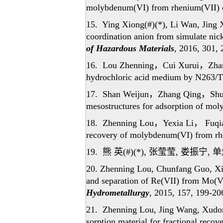
molybdenum(VI) from rhenium(VII) o
15. Ying Xiong(#)(*), Li Wan, Jing
coordination anion from simulate nic
of Hazardous Materials
, 2016, 301, 
16. Lou Zhenning
，
Cui Xurui
，
Zha
hydrochloric acid medium by N263/
17. Shan Weijun
，
Zhang Qing
，
Shu
mesostructures for adsorption of mol
18. Zhenning Lou
，
Yexia Li
，
Fuqi
recovery of molybdenum(VI) from r
19.
熊 英
(#)(*),
张莹莹
,
娄振宁
,
单
20. Zhenning Lou, Chunfang Guo, Xia
and separation of Re(VII) from Mo(VI
Hydrometallurgy
, 2015, 157, 199-20
21. Zhenning Lou, Jing Wang, Xudon
sorption material for fractional rec