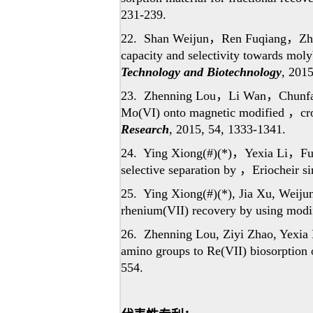
231-239.
22. Shan Weijun
，
Ren Fuqiang
，
Zh
capacity and selectivity towards mo
Technology and Biotechnology
, 2015
23. Zhenning Lou
，
Li Wan
，
Chunf
Mo(VI) onto magnetic modified
，
cr
Research
, 2015, 54, 1333-1341.
24. Ying Xiong(#)(*)
，
Yexia Li
，
Fu
selective separation by
，
Eriocheir si
25. Ying Xiong(#)(*), Jia Xu, Weij
rhenium(VII) recovery by using modi
26. Zhenning Lou, Ziyi Zhao, Yexia 
amino groups to Re(VII) biosorption 
554.