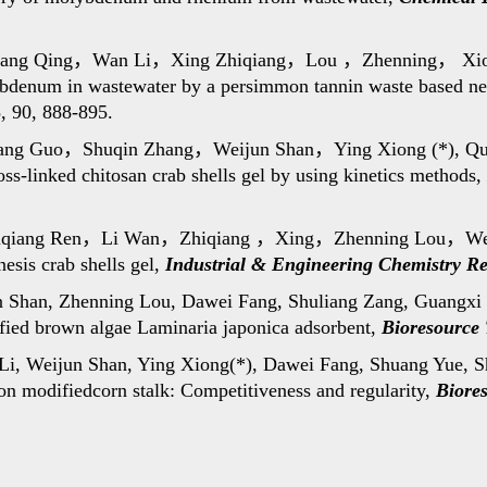
ang Qing
，
Wan Li
，
Xing Zhiqiang
，
Lou
，
Zhenning
，
Xio
lybdenum in wastewater by a persimmon tannin waste based n
, 90, 888-895.
ang Guo
，
Shuqin Zhang
，
Weijun Shan
，
Ying Xiong (*), Qu
oss-linked chitosan crab shells gel by using kinetics methods,
qiang Ren
，
Li Wan
，
Zhiqiang
，
Xing
，
Zhenning Lou
，
We
nesis crab shells gel,
Industrial & Engineering Chemistry R
un Shan, Zhenning Lou, Dawei Fang, Shuliang Zang, Guangxi
fied brown algae Laminaria japonica adsorbent,
Bioresource
Li, Weijun Shan, Ying Xiong(*), Dawei Fang, Shuang Yue, Shu
on modifiedcorn stalk: Competitiveness and regularity,
Biore