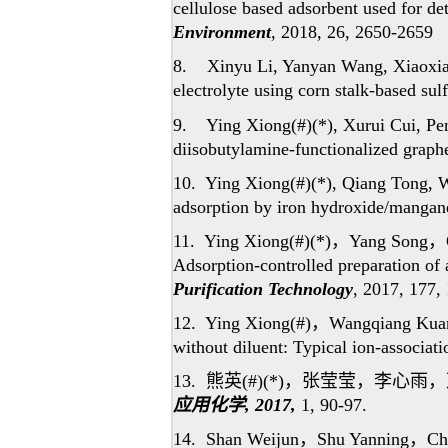
cellulose based adsorbent used for de
Environment
, 2018, 26, 2650-2659
8. Xinyu Li, Yanyan Wang, Xiaoxiao 
electrolyte using corn stalk-based sul
9. Ying Xiong(#)(*), Xurui Cui, Pe
diisobutylamine-functionalized graph
10. Ying Xiong(#)(*), Qiang Tong, W
adsorption by iron hydroxide/mangan
11. Ying Xiong(#)(*)
，
Yang Song
，
Adsorption-controlled preparation of 
Purification Technology
, 2017, 177,
12. Ying Xiong(#)
，
Wangqiang Kua
without diluent: Typical ion-associa
13.
熊英
(#)(*)
，张莹莹，李心雨，
应用
化学
,
2017,
1,
90-97.
14. Shan Weijun
，
Shu Yanning
，
Ch