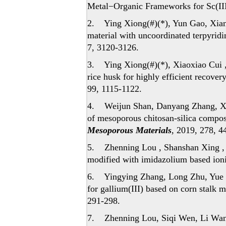
Metal−Organic Frameworks for Sc(III
2. Ying Xiong(#)(*), Yun Gao, Xian
material with uncoordinated terpyridin
7, 3120-3126.
3. Ying Xiong(#)(*), Xiaoxiao Cui 
rice husk for highly efficient recove
99, 1115-1122.
4. Weijun Shan, Danyang Zhang, Xin
of mesoporous chitosan-silica compos
Mesoporous Materials
, 2019, 278, 4
5. Zhenning Lou , Shanshan Xing , X
modified with imidazolium based ioni
6. Yingying Zhang, Long Zhu, Yue W
for gallium(III) based on corn stalk 
291-298.
7. Zhenning Lou, Siqi Wen, Li Wan,