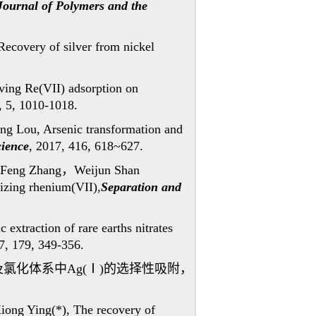
Journal of Polymers and the
covery of silver from nickel
ing Re(VII) adsorption on
, 5, 1010-1018.
ng Lou, Arsenic transformation and
cience
, 2017, 416, 618~627.
Feng Zhang
，
Weijun Shan
nizing rhenium(VII),
Separation and
 extraction of rare earths nitrates
7, 179, 349-356.
及氯化体系中
Ag(
Ⅰ
)
的
选择性吸附，
iong Ying(*), The recovery of