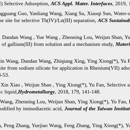
) Selective Adsorption,
ACS Appl. Mater. Interfaces
, 2019,
gguang Guo, Yanliang Wang, Xiang Su, Xiaoqi Sun, Water-s
e site for selective Th(IV)/Ln(III) separation,
ACS Sustainab
, Dandan Wang , Yue Wang , Zhenning Lou, Weijun Shan, Yu 
ry of gallium(III) from solution and a mechanism study,
Materi
 Wang, Dandan Wang, Zhiqiang Xing, Ying Xiong(*), Yu Fa
ite from sodium silicate for application in Rhenium(VII) ads
4-53.
in Xiao , Weijun Shan , Ying Xiong(*), Yu Fan, Selective ad
c liquid,
Hydrometallurgy
, 2018, 179, 141-148.
ang, Zhenning Lou, Weijun Shan, Ying Xiong(*), Yu Fan, Pr
modified by iminodiacetic acid,
Journal of the Taiwan Institu
 Peng Zhang, Yuejiao Wang, Feng Zhang, Ying Xiong(*), Yu