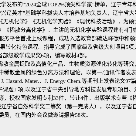
学发布的“2024全球TOP2%顶尖科学家”榜单，辽宁青
“兴辽英才”基础学科拔尖人才培养基地负责人，辽宁省大
无机化学》《无机化学实验》《现代科技活动》，为硕
》《稀散分离化学》。主讲的无机化学实验课程建有4门
服务平台首批上线课程，成功入选教育部碳达峰碳中和领
技成果转化特色课程。指导完成了国家级及省级大创项目5项
省部级教学成果奖6项，编写教材4部。
散金属提取及高值化产品、生物质资源催化转化等研究
金属的绿色分离方法和理论。以第一/通讯作者发表在J. Am
Eng. J.、J. Hazard. Mater.、J. Energy Chem.等期
子课题1 项,以及辽宁省中央引导地方科技发展专项项目
等，授权国家发明专利33件，转让4件。出版学术专著《
5获辽宁省自然科学奖二等奖（第一完成人），以及辽宁省自
委员，在国内外会议做邀请报告58次。