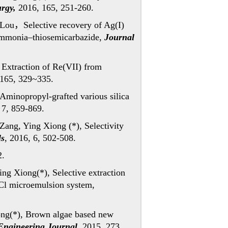
urgy,
2016, 165, 251-260.
 Lou
，
Selective recovery of Ag(I)
y ammonia–thiosemicarbazide,
Journal
Extraction of Re(VII) from
 165, 329~335.
Aminopropyl-grafted various silica
 7, 859-869.
Zang, Ying Xiong (*), Selectivity
ls
, 2016, 6, 502-508.
2.
g Xiong(*), Selective extraction
aCl microemulsion system,
ng(*), Brown algae based new
Engineering Journal
, 2015, 273,