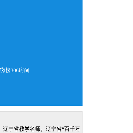
微楼
306
房间
、辽宁省教学名师，辽宁省“百千万