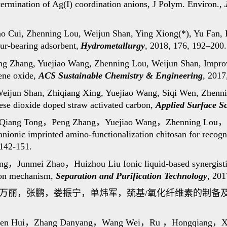
termination of Ag(I) coordination anions, J Polym. Environ.,
Cui, Zhenning Lou, Weijun Shan, Ying Xiong(*), Yu Fan, Re
fur-bearing adsorbent,
Hydrometallurgy
, 2018, 176, 192–200.
ng Zhang, Yuejiao Wang, Zhenning Lou, Weijun Shan, Improv
ene oxide,
ACS Sustainable Chemistry & Engineering
, 2017
eijun Shan, Zhiqiang Xing, Yuejiao Wang, Siqi Wen, Zhenni
ese dioxide doped straw activated carbon,
Applied Surface S
Qiang Tong
，
Peng Zhang
，
Yuejiao Wang
，
Zhenning Lou
，
anionic imprinted amino-functionalization chitosan for recog
 142-151.
ng
，
Junmei Zhao
，
Huizhou Liu Ionic liquid-based synergistic
tion mechanism,
Separation and Purification Technology
, 201
万丽，张鹏，娄振宁，单炜军，巯基
/
氧化纤维素的制备
en Hui
，
Zhang Danyang
，
Wang Wei
，
Ru
，
Hongqiang
，
X