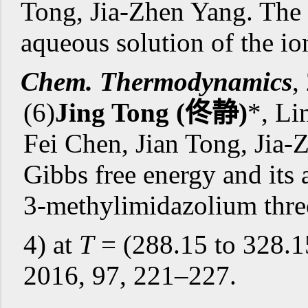
Tong, Jia-Zhen Yang. The 
aqueous solution of the io
Chem. Thermodynamics
,
(6)
Jing Tong
(
佟静
)
*, Li
Fei Chen, Jian Tong, Jia-
Gibbs free energy and its a
3-methylimidazolium threo
4) at
T
= (288.15 to 328.1
2016, 97, 221–227.