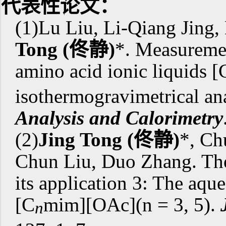
代表性论文：
(1)Lu Liu, Li-Qiang Jing
Tong
(
佟静
)
*. Measuremen
amino acid ionic liquids [
isothermogravimetrical an
Analysis and Calorimetry
(2)
Jing Tong
(
佟静
)
*, Ch
Chun Liu, Duo Zhang. The
its application 3: The aque
[C
mim][OAc](n = 3, 5).
n