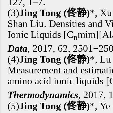
127, 1–7.
(3)
Jing Tong
(
佟静
)
*, Xu
Shan Liu. Densities and V
Ionic Liquids [C
mim][Ala
n
Data
, 2017, 62, 
(4)
Jing Tong
(
佟静
)
*, Lu
Measurement and estimatio
amino acid ionic liquids [
Thermodynamics
, 201
(5)
Jing Tong
(
佟静
)
*, Ye